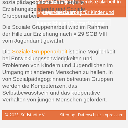
mit Fluchterfahrung(en)
Schulbezogene Jugendsozialarbeit in
Sekundarstufe
sozialpädagogische Familienhilfe,
Erziehungsbeistände und Soziale
Jugendsozialarbeit für Kinder und
der Wetzlarschule
Gruppenarbeit.
Jugendliche mit Fluchterfahrung
Die Soziale Gruppenarbeit wird im Rahmen
der Hilfe zur Erziehung nach § 29 SGB VIII
vom Jugendamt gewährt.
Die
Soziale Gruppenarbeit
ist eine Möglichkeit
bei Entwicklungsschwierigkeiten und
Problemen von Kindern und Jugendlichen im
Umgang mit anderen Menschen zu helfen. In
von Sozialpädagog:innen betreuten Gruppen
werden die Kompetenzen, das
Selbstbewusstsein und das kooperative
Verhalten von jungen Menschen gefördert.
© 2023, Südstadt e.V.
Sitemap
Datenschutz
Impressum