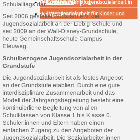
mit Fluchterfahrung(en)
Schulbezogene Jugendsozialarbeit in
Sekundarstufe
Schulalltags dar.
Jugendsozialarbeit für Kinder und
der Wetzlarschule
Seit 2006 gestaltet Südstadt e.V. die
Jugendsozialarbeit an der
Liebig-Schule
und
Jugendliche mit Fluchterfahrung
seit 2009 an der
Walt-Disney-Grundschule,
heute Gemeinschaftsschule Campus
Efeuweg.
Schulbezogene Jugendsozialarbeit in der
Grundstufe
Die Jugendsozialarbeit ist als festes Angebot
an der Grundstufe etabliert. Durch eine gute
interdisziplinäre Zusammenarbeit und das
Modell der Jahrgangsbegleitung besteht eine
kontinuierliche Begleitung von allen
Schulklassen von Klasse 1 bis Klasse 6.
Schüler:innen und Eltern haben einen
einfachen Zugang zu den Angeboten der
Jugendsozialarbeit. Die Sozialarbeiter:innen